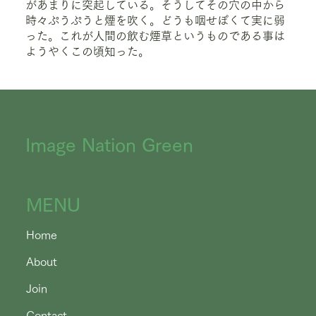
があまりに突起している。そうしてその穴の中から
時々ぷうぷうと煙を吹く。どうも咽せぽくて実に弱
った。これが人間の飲む煙草というものである事は
ようやくこの頃知った。
Image Nation Green
MENU
Home
About
Join
Contact