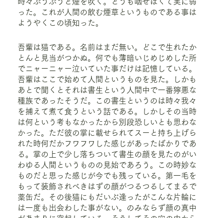
時々ぷうぷうと煙を吹く。どうも咽せぽくて実に弱
った。これが人間の飲む煙草というものである事は
ようやくこの頃知った。
吾輩は猫である。名前はまだ無い。どこで生れたか
とんと見当がつかぬ。何でも薄暗いじめじめした所
でニャーニャー泣いていた事だけは記憶している。
吾輩はここで始めて人間というものを見た。しかも
あとで聞くとそれは書生という人間中で一番獰悪な
種族であったそうだ。この書生というのは時々我々
を捕えて煮て食うという話である。しかしその当時
は何という考もなかったから別段恐しいとも思わな
かった。ただ彼の掌に載せられてスーと持ち上げら
れた時何だかフワフワした感じがあったばかりであ
る。掌の上で少し落ちついて書生の顔を見たのがい
わゆる人間というものの見始であろう。この時妙な
ものだと思った感じが今でも残っている。第一毛を
もって装飾されべきはずの顔がつるつるしてまるで
薬缶だ。その後猫にもだいぶ逢ったがこんな片輪に
は一度も出会わした事がない。のみならず顔の真中