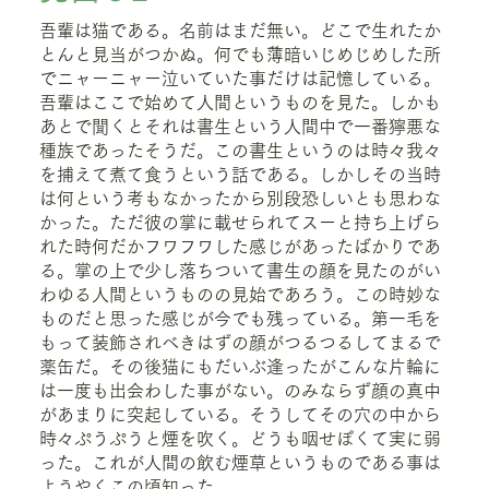
吾輩は猫である。名前はまだ無い。どこで生れたか
とんと見当がつかぬ。何でも薄暗いじめじめした所
でニャーニャー泣いていた事だけは記憶している。
吾輩はここで始めて人間というものを見た。しかも
あとで聞くとそれは書生という人間中で一番獰悪な
種族であったそうだ。この書生というのは時々我々
を捕えて煮て食うという話である。しかしその当時
は何という考もなかったから別段恐しいとも思わな
かった。ただ彼の掌に載せられてスーと持ち上げら
れた時何だかフワフワした感じがあったばかりであ
る。掌の上で少し落ちついて書生の顔を見たのがい
わゆる人間というものの見始であろう。この時妙な
ものだと思った感じが今でも残っている。第一毛を
もって装飾されべきはずの顔がつるつるしてまるで
薬缶だ。その後猫にもだいぶ逢ったがこんな片輪に
は一度も出会わした事がない。のみならず顔の真中
があまりに突起している。そうしてその穴の中から
時々ぷうぷうと煙を吹く。どうも咽せぽくて実に弱
った。これが人間の飲む煙草というものである事は
ようやくこの頃知った。