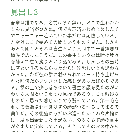
見出し3
吾輩は猫である。名前はまだ無い。どこで生れたか
とんと見当がつかぬ。何でも薄暗いじめじめした所
でニャーニャー泣いていた事だけは記憶している。
吾輩はここで始めて人間というものを見た。しかも
あとで聞くとそれは書生という人間中で一番獰悪な
種族であったそうだ。この書生というのは時々我々
を捕えて煮て食うという話である。しかしその当時
は何という考もなかったから別段恐しいとも思わな
かった。ただ彼の掌に載せられてスーと持ち上げら
れた時何だかフワフワした感じがあったばかりであ
る。掌の上で少し落ちついて書生の顔を見たのがい
わゆる人間というものの見始であろう。この時妙な
ものだと思った感じが今でも残っている。第一毛を
もって装飾されべきはずの顔がつるつるしてまるで
薬缶だ。その後猫にもだいぶ逢ったがこんな片輪に
は一度も出会わした事がない。のみならず顔の真中
があまりに突起している。そうしてその穴の中から