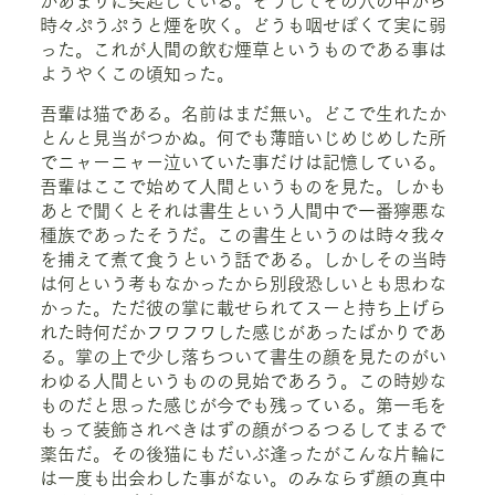
があまりに突起している。そうしてその穴の中から
時々ぷうぷうと煙を吹く。どうも咽せぽくて実に弱
った。これが人間の飲む煙草というものである事は
ようやくこの頃知った。
吾輩は猫である。名前はまだ無い。どこで生れたか
とんと見当がつかぬ。何でも薄暗いじめじめした所
でニャーニャー泣いていた事だけは記憶している。
吾輩はここで始めて人間というものを見た。しかも
あとで聞くとそれは書生という人間中で一番獰悪な
種族であったそうだ。この書生というのは時々我々
を捕えて煮て食うという話である。しかしその当時
は何という考もなかったから別段恐しいとも思わな
かった。ただ彼の掌に載せられてスーと持ち上げら
れた時何だかフワフワした感じがあったばかりであ
る。掌の上で少し落ちついて書生の顔を見たのがい
わゆる人間というものの見始であろう。この時妙な
ものだと思った感じが今でも残っている。第一毛を
もって装飾されべきはずの顔がつるつるしてまるで
薬缶だ。その後猫にもだいぶ逢ったがこんな片輪に
は一度も出会わした事がない。のみならず顔の真中